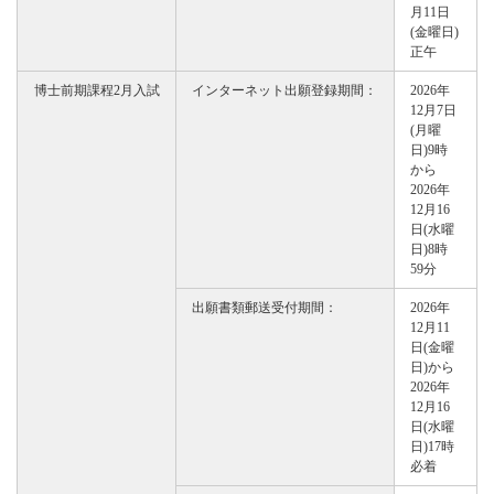
月11日
(金曜日)
正午
博士前期課程2月入試
インターネット出願登録期間：
2026年
12月7日
(月曜
日)9時
から
2026年
12月16
日(水曜
日)8時
59分
出願書類郵送受付期間：
2026年
12月11
日(金曜
日)から
2026年
12月16
日(水曜
日)17時
必着