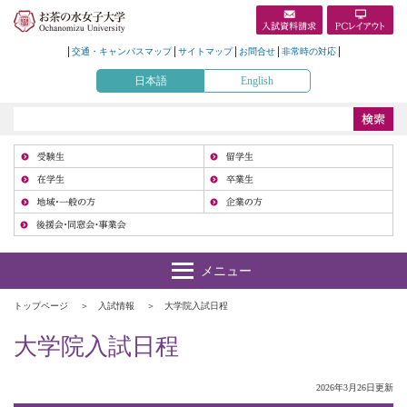
交通・キャンパスマップ
サイトマップ
お問合せ
非常時の対応
日本語
English
受
在
地
トップページ
入試情報
大学院入試日程
大学院入試日程
2026年3月26日更新