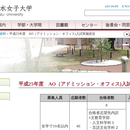
資料
＞平成25年度 AO（アドミッション・オフィス)入試実施状況
平成25年度 AO（アドミッション・オフィス)入
募集人員
志願者数
合格者数
8
合格者志望先内訳
○文教育学部
・人文科学科１
全学で10名以内
46
・言語文化学科２