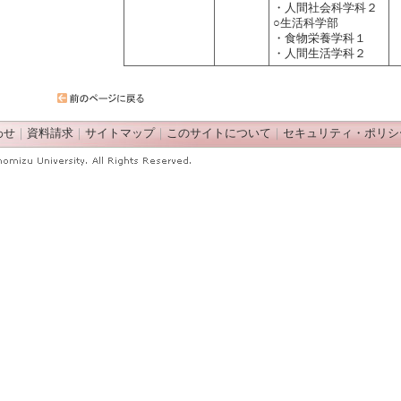
・人間社会科学科２
○生活科学部
・食物栄養学科１
・人間生活学科２
わせ
｜
資料請求
｜
サイトマップ
｜
このサイトについて
｜
セキュリティ・ポリシ